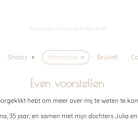
'A
is the pause button of life'
photograph
Shoots
Informatie
Bruiloft
Co
Even voorstellen
oorgeklikt hebt om meer over mij te weten te ko
na, 35 jaar, en samen met mijn dochters Julia en