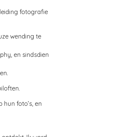
leiding fotografie
euze wending te
aphy, en sindsdien
en.
iloften.
p hun foto’s, en