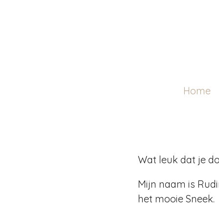
Ga
direct
naar
de
hoofdinhoud
Home
Wat leuk dat je d
Mijn naam is Rudi
het mooie Sneek.