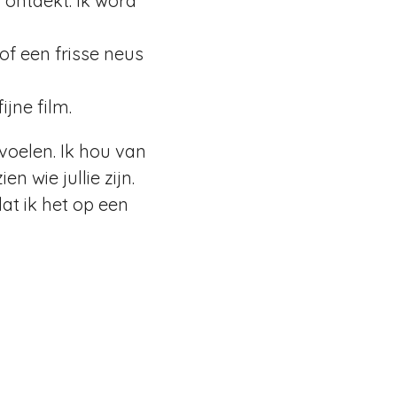
 ontdekt. Ik word
of een frisse neus
jne film.
voelen. Ik hou van
 wie jullie zijn.
dat ik het op een