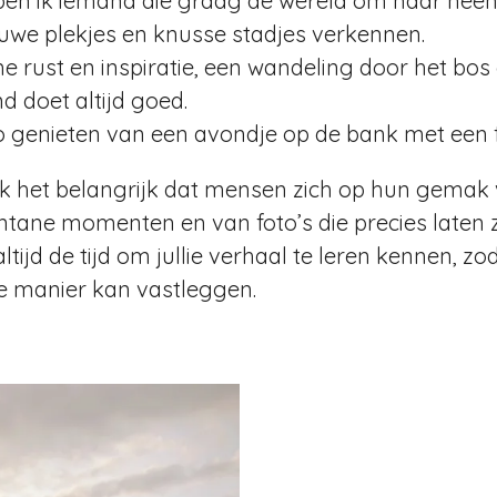
ben ik iemand die graag de wereld om haar heen
ieuwe plekjes en knusse stadjes verkennen.
e rust en inspiratie, een wandeling door het bos 
d doet altijd goed.
o genieten van een avondje op de bank met een fi
 ik het belangrijk dat mensen zich op hun gemak 
tane momenten en van foto’s die precies laten zien
ijd de tijd om jullie verhaal te leren kennen, zo
e manier kan vastleggen.